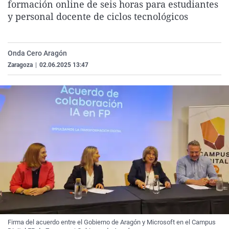
formación online de seis horas para estudiantes
La rosa de los vientos
Caso
Extremadura
Virales
y personal docente de ciclos tecnológicos
Gente viajera
Retornados
Galicia
Televisión
Como el perro y el gat
Equipo de investigaci
La Rioja
Elecciones
Onda Cero Aragón
Operación Viuda Negr
Navarra
Zaragoza
|
02.06.2025 13:47
País Vasco
Firma del acuerdo entre el Gobierno de Aragón y Microsoft en el Campus