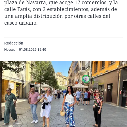
plaza de Navarra, que acoge 17 comercios, y la
La rosa de los vientos
Caso
Extremadura
Virales
calle Fatás, con 3 establecimientos, además de
Gente viajera
Retornados
Galicia
Televisión
una amplia distribución por otras calles del
casco urbano.
Como el perro y el gat
Equipo de investigaci
La Rioja
Elecciones
Operación Viuda Negr
Navarra
Redacción
País Vasco
Huesca
|
01.08.2025 15:40