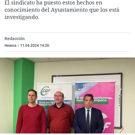
El sindicato ha puesto estos hechos en
La rosa de los vientos
Caso
Extremadura
Virales
conocimiento del Ayuntamiento que los está
Gente viajera
Retornados
Galicia
Televisión
investigando.
Como el perro y el gat
Equipo de investigaci
La Rioja
Elecciones
Operación Viuda Negr
Navarra
Redacción
Huesca
|
11.04.2024 14:26
País Vasco