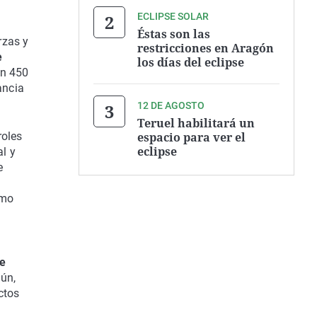
ECLIPSE SOLAR
Éstas son las
rzas y
restricciones en Aragón
e
los días del eclipse
on 450
ancia
12 DE AGOSTO
Teruel habilitará un
espacio para ver el
roles
eclipse
al y
e
omo
de
mún,
ctos