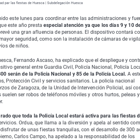
ad par las fiestas de Huesca | Subdelegación Huesca
ido este lunes para coordinar entre las administraciones y fue
 que este año presta
especial atención ya que los días 9 y 10 d
 prevé una gran afluencia de personas. El dispositivo contará c
mayor seguridad, como son la instalación de cámaras de vigil
víos de niños.
Huesca, Fernando Ascaso, ha explicado que el despliegue y cont
tivo general entre Guardia Civil, Policía Nacional, Policía Loc
00 serán de la Policía Nacional y 85 de la Policía Local.
A est
, Protección Civil y servicios sanitarios. La policía nacional
zos de Zaragoza, de la Unidad de Intervención Policial, así c
 suelen ser robos de teléfonos móviles y otros hurtos, peleas y
r.
do que toda la Policía Local estará activa para las fiestas 
rvicios. Ordua, que llama a la diversión y apela al sentido co
isfrutar de unas fiestas tranquilas, con el desarrollo de 300 a
ierno, Carlos Campo, ha apelado a la responsabilidad de los