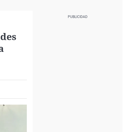
ades
a