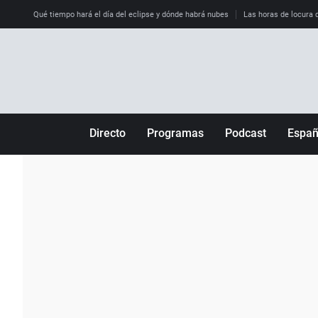
Qué tiempo hará el día del eclipse y dónde habrá nubes
Las horas de locura qu
Directo
Programas
Podcast
Espa
Más de uno
Los Perseguidos
Andalucía
Por fin
Malas decisiones
Aragón
Julia en la onda
Expedientes del más allá
Baleares
La brújula
El viaje del Guernica
Cantabria
Radioestadio
Invisibles
Cataluña
Radioestadio noche
Prohibido morirse
Comunidad de M
El colegio invisible
Esto no ha pasado
Comunitat Vale