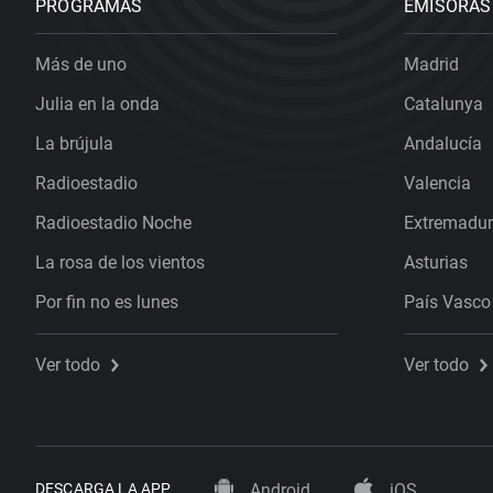
PROGRAMAS
EMISORAS
Más de uno
Madrid
Julia en la onda
Catalunya
La brújula
Andalucía
Radioestadio
Valencia
Radioestadio Noche
Extremadu
La rosa de los vientos
Asturias
Por fin no es lunes
País Vasco
Ver todo
Ver todo
DESCARGA LA APP
Android
iOS