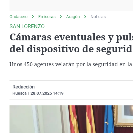
La rosa de los vientos
Caso
Extremadura
Gente viajera
Retornados
Galicia
Ondacero
Emisoras
Aragón
Noticias
Como el perro y el
Equipo de investigación
La Rioja
SAN LORENZO
gato
Cámaras eventuales y pu
Operación Viuda
Navarra
Negra
País Vasco
del dispositivo de segurid
Unos 450 agentes velarán por la seguridad en la 
Redacción
Huesca
|
28.07.2025 14:19