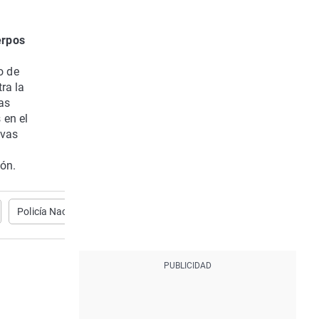
erpos
o de
ra la
as
 en el
ivas
ión.
Policía Nacional
viogen