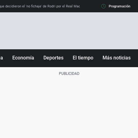
e decidieron el 'no fichaje' de Rodri por el Real Madrid y su 'sí' al Barça
Programación
La llamada de
ña
Economía
Deportes
El tiempo
Más noticias
Fútbol
Sociedad
Baloncesto
Mundo
Tenis
Salud
Motor
Cultura
Ciencia y Tecnología
adrid
Gastronomía
nciana
Medio ambiente