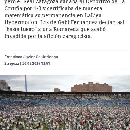
pero el Real Zaragoza ganaba al Deportivo de La
La rosa de los vientos
Caso
Extremadura
Virales
Coruña por 1-0 y certificaba de manera
matemática su permanencia en LaLiga
Gente viajera
Retornados
Galicia
Televisión
Hypermotion. Los de Gabi Fernández decían así
Como el perro y el gat
Equipo de investigaci
La Rioja
Elecciones
"hasta luego" a una Romareda que acabó
invadida por la afición zaragocista.
Operación Viuda Negr
Navarra
País Vasco
Francisco Javier Castarlenas
Zaragoza
|
26.05.2025 12:51