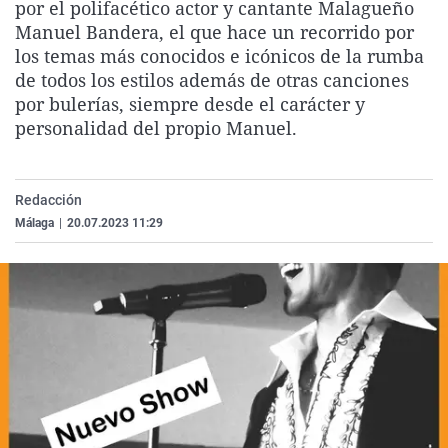
por el polifacético actor y cantante Malagueño
La rosa de los vientos
Caso
Extremadura
Virales
Manuel Bandera, el que hace un recorrido por
Gente viajera
Retornados
Galicia
Televisión
los temas más conocidos e icónicos de la rumba
de todos los estilos además de otras canciones
Como el perro y el gat
Equipo de investigaci
La Rioja
Elecciones
por bulerías, siempre desde el carácter y
Operación Viuda Negr
Navarra
personalidad del propio Manuel.
País Vasco
Redacción
Málaga
|
20.07.2023 11:29