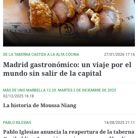
La rosa de los vientos
Caso
Extremadura
Virales
Gente viajera
Retornados
Galicia
Televisión
Como el perro y el gat
Equipo de investigaci
La Rioja
Elecciones
Operación Viuda Negr
Navarra
País Vasco
DE LA TABERNA CASTIZA A LA ALTA COCINA
27/01/2026 17:16
Madrid gastronómico: un viaje por el
mundo sin salir de la capital
MÁS DE UNO MARBELLA 12.20. MARTES 2 DE DICIEMBRE DE 2025
02/12/2025 16:18
La historia de Moussa Niang
PABLO IGLESIAS
14/08/2025 21:11
Pablo Iglesias anuncia la reapertura de la taberna