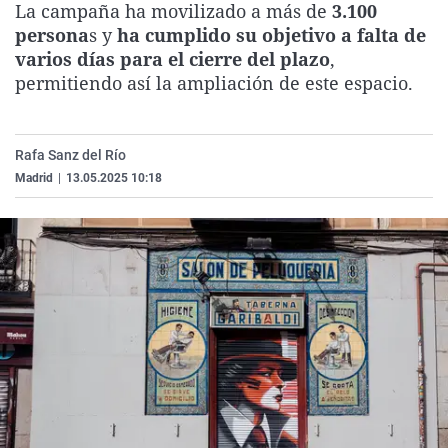
La campaña ha movilizado a más de
3.100
La rosa de los vientos
Caso
Extremadura
Virales
persona
s y
ha cumplido su objetivo a falta de
Gente viajera
Retornados
Galicia
Televisión
varios días para el cierre del plazo
,
permitiendo así la ampliación de este espacio.
Como el perro y el gat
Equipo de investigaci
La Rioja
Elecciones
Operación Viuda Negr
Navarra
Rafa Sanz del Río
País Vasco
Madrid
|
13.05.2025 10:18