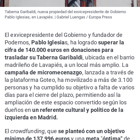
Taberna Garibaldi, nueva propiedad del exvicepresidente de Gobierno
Pablo Iglesias, en Lavapiés. | Gabriel Luengas / Europa Press
El exvicepresidente del Gobierno y fundador de
Podemos,
Pablo Iglesia
s, ha logrado
superar la
cifra de 140.000 euros en donaciones para
trasladar su Taberna Garibaldi
, ubicada en el barrio
madrileño de Lavapiés, a un local más amplio. La
campaña de micromecenazgo
, lanzada a través de
la plataforma Goteo, ha movilizado a más de 3.100
personas y ha cumplido su objetivo a falta de varios
días para el cierre del plazo, permitiendo así la
ampliación de este espacio convertido según los
dueños en
un referente cultural y político de la
izquierda en Madrid.
El
crowdfunding
, que
se planteó con un objetivo
mínimo de 137.996 euros
y una
meta
"
óptima"
de