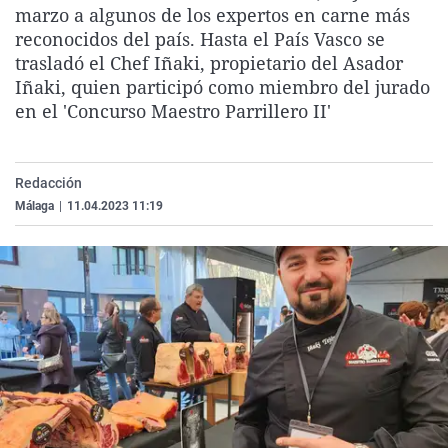
marzo a algunos de los expertos en carne más
La rosa de los vientos
Caso
Extremadura
Virales
reconocidos del país. Hasta el País Vasco se
Gente viajera
Retornados
Galicia
Televisión
trasladó el Chef Iñaki, propietario del Asador
Iñaki, quien participó como miembro del jurado
Como el perro y el gat
Equipo de investigaci
La Rioja
Elecciones
en el 'Concurso Maestro Parrillero II'
Operación Viuda Negr
Navarra
País Vasco
Redacción
Málaga
|
11.04.2023 11:19