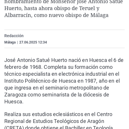
nombramiento de Monseñor José Antonio Satué
La rosa de los vientos
Caso
Extremadura
Virales
Huerto, hasta ahora obispo de Teruel y
Albarracín, como nuevo obispo de Málaga
Gente viajera
Retornados
Galicia
Televisión
Como el perro y el gat
Equipo de investigaci
La Rioja
Elecciones
Operación Viuda Negr
Navarra
Redacción
Málaga
|
27.06.2025 12:34
País Vasco
José Antonio Satué Huerto nació en Huesca el 6 de
febrero de 1968. Completa su formación como
técnico especialista en electrónica industrial en el
Instituto Politécnico de Huesca en 1987, año en el
que ingresa en el seminario metropolitano de
Zaragoza como seminarista de la diócesis de
Huesca.
Realiza sus estudios eclesiásticos en el Centro
Regional de Estudios Teológicos de Aragón
(CRETA) donde obtiene el Bachiller en Teología.