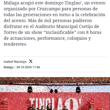
Málaga acogió este domingo Tinglao’, un evento
La rosa de los vientos
Caso
Extremadura
Virales
organizado por Cruzcampo para personas de
Gente viajera
Retornados
Galicia
Televisión
todas las generaciones en torno a la celebración
del acento. Más de mil personas pudieron
Como el perro y el gat
Equipo de investigaci
La Rioja
Elecciones
disfrutar en el Auditorio Municipal Cortijo de
Operación Viuda Negr
Navarra
Torres de un show “inclasificable” con 8 horas
de actuaciones, performance, coloquios y
País Vasco
tenderetes.
Isabel Naranjo
Malaga
|
28.10.2024 11:46