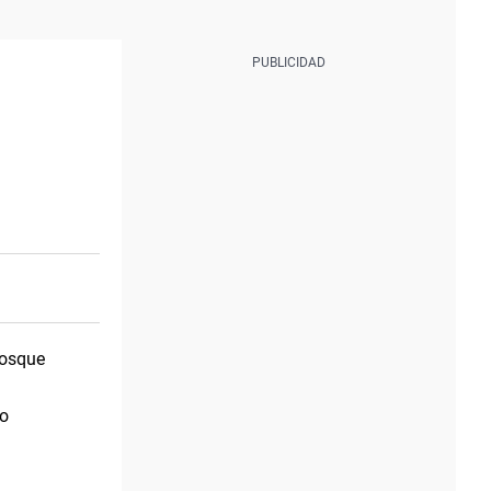
bosque
vo