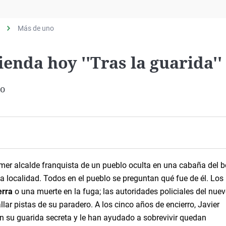
Virales
Televisión
Más de uno
Elecciones
enda hoy ''Tras la guarida''
do
rimer alcalde franquista de un pueblo oculta en una cabaña del 
 la localidad. Todos en el pueblo se preguntan qué fue de él. Los
erra
o una muerte en la fuga; las autoridades policiales del nue
ar pistas de su paradero. A los cinco años de encierro, Javier
 su guarida secreta y le han ayudado a sobrevivir quedan