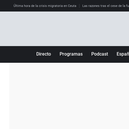
Última hora de la crisis migratoria en Ceuta
Las razones tras el cese de la f
Directo
Programas
Podcast
Espa
Más de uno
Los Perseguidos
Andalucía
Por fin
Malas decisiones
Aragón
Julia en la onda
Expedientes del más allá
Baleares
La brújula
El viaje del Guernica
Cantabria
Radioestadio
Invisibles
Cataluña
Radioestadio noche
Prohibido morirse
Comunidad de M
El colegio invisible
Esto no ha pasado
Comunitat Vale