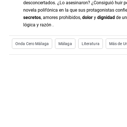
desconcertados. ¿Lo asesinaron? ¿Consiguió huir p
novela polifónica en la que sus protagonistas confie
secretos
, amores prohibidos,
dolor
y
dignidad
de un
lógica y razón .
Onda Cero Málaga
Málaga
Literatura
Más de U