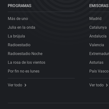
PROGRAMAS
EMISORAS
Más de uno
Madrid
Julia en la onda
Catalunya
La brújula
Andalucía
Radioestadio
Valencia
Radioestadio Noche
Extremadu
La rosa de los vientos
Asturias
Por fin no es lunes
País Vasco
Ver todo
Ver todo