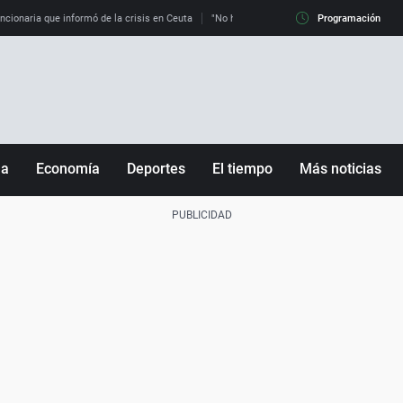
uncionaria que informó de la crisis en Ceuta
"No hay mafias, que no nos engañen": exper
Programación
ña
Economía
Deportes
El tiempo
Más noticias
Fútbol
Sociedad
Baloncesto
Mundo
Tenis
Salud
Motor
Cultura
Ciencia y Tecnología
adrid
Gastronomía
nciana
Medio ambiente