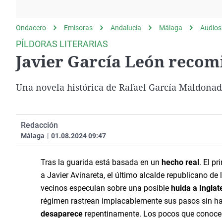
La rosa de los vientos
Caso
Extremadura
Gente viajera
Retornados
Galicia
Ondacero
Emisoras
Andalucía
Málaga
Audios
Como el perro y el
Equipo de investigación
La Rioja
PÍLDORAS LITERARIAS
gato
Javier García León recomi
Operación Viuda
Navarra
Negra
País Vasco
Una novela histórica de Rafael García Maldona
Redacción
Málaga
|
01.08.2024 09:47
Tras la guarida está basada en un
hecho real
. El p
a Javier Avinareta, el último alcalde republicano de
vecinos especulan sobre una posible
huida a Inglat
régimen rastrean implacablemente sus pasos sin hall
desaparece
repentinamente. Los pocos que conocen