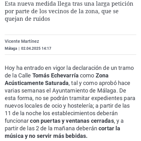
Esta nueva medida llega tras una larga petición
La rosa de los vientos
Caso
Extremadura
Virales
por parte de los vecinos de la zona, que se
Gente viajera
Retornados
Galicia
Televisión
quejan de ruidos
Como el perro y el gat
Equipo de investigaci
La Rioja
Elecciones
Operación Viuda Negr
Navarra
Vicente Martínez
Málaga
|
02.04.2025 14:17
País Vasco
Hoy ha entrado en vigor la declaración de un tramo
de la Calle
Tomás Echevarría
como
Zona
Acústicamente Saturada
, tal y como aprobó hace
varias semanas el Ayuntamiento de Málaga. De
esta forma, no se podrán tramitar expedientes para
nuevos locales de ocio y hostelería; a partir de las
11 de la noche los establecimientos deberán
funcionar
con puertas y ventanas cerradas
, y a
partir de las 2 de la mañana deberán
cortar la
música y no servir más bebidas.