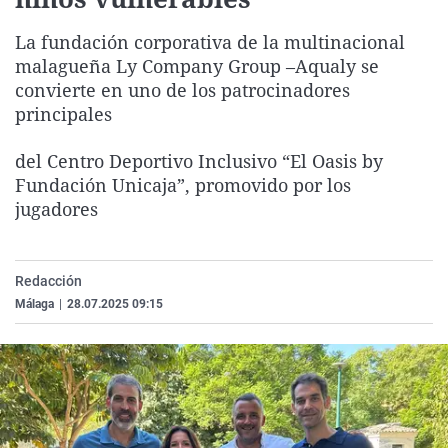
La rosa de los vientos
Caso
Extremadura
Virales
La fundación corporativa de la multinacional
Gente viajera
Retornados
Galicia
Televisión
malagueña Ly Company Group –Aqualy se
Como el perro y el gat
Equipo de investigaci
La Rioja
Elecciones
convierte en uno de los patrocinadores
principales
Operación Viuda Negr
Navarra
País Vasco
del Centro Deportivo Inclusivo “El Oasis by
Fundación Unicaja”, promovido por los
jugadores
Redacción
Málaga
|
28.07.2025 09:15