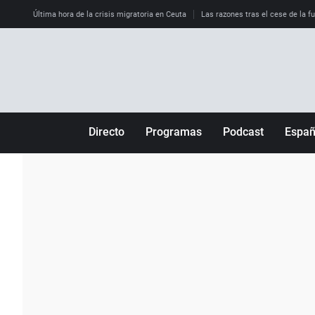
Última hora de la crisis migratoria en Ceuta
Las razones tras el cese de la f
Directo
Programas
Podcast
Espa
Más de uno
Los Perseguidos
Andalucía
Por fin
Malas decisiones
Aragón
Julia en la onda
Expedientes del más allá
Baleares
La brújula
El viaje del Guernica
Cantabria
Radioestadio
Invisibles
Cataluña
Radioestadio noche
Prohibido morirse
Comunidad de M
El colegio invisible
Esto no ha pasado
Comunitat Vale