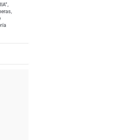
IA”,
eras,
e
ría