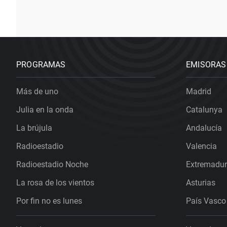
PROGRAMAS
EMISORAS
Más de uno
Madrid
Julia en la onda
Catalunya
La brújula
Andalucía
Radioestadio
Valencia
Radioestadio Noche
Extremadu
La rosa de los vientos
Asturias
Por fin no es lunes
País Vasco