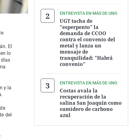
ENTREVISTA EN MÁS DE UNO
UGT tacha de
"esperpento" la
demanda de CCOO
de
contra el convenio del
metal y lanza un
án. El
mensaje de
en lo
tranquilidad: "Habrá
 días
convenio"
sma
ENTREVISTA EN MÁS DE UNO
n y la
Costas avala la
a.
recuperación de la
salina San Joaquín como
 de
sumidero de carbono
azul
te del
e