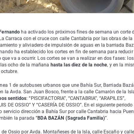
 Fernando
ha activado los próximos fines de semana un corte 
 La Carraca con el cruce con calle Cantabria por las obras de la
amiento y aliviadero de impulsión de aguas en la barriada Baz
ando ha establecido los cortes en fin de semana para reducir 
o que va a ocurrir. Los cortes se van a realizar en dos fases: los
e las ocho de la mañana
hasta las diez de la noche
, y en la mi
 octubre.
 línea 1 de autobuses urbanos que une Bahía Sur, Barriada Bazá
en la Avda. San Juan Bosco, frente a la calle Camarón de la Isl
bos sentidos
: “PISCIFACTORIA”, “CANTABRIA”, “ARAPILES”,
 DE OSSIO” Y “CASERÍA DE OSSIO”. En el siguiente periodo
ío servicio dirección a Bahía Sur por calle Cantabria hacia Puen
mbién la parada “
BDA BAZÁN (Sagrada Familia)
”.
 de Ossio por Avda. Montañeses de la Isla, calle Escaño y call