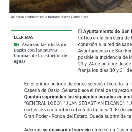
Las obras continúan en la Barriada Bazan | Onda Cero
El
Ayuntamiento de San
LEER MÁS
tráfico en la carretera de
Avanzan las obras de
conexión a la red de sane
Bazán con las nuevas
Ayuntamiento de San Fern
bombas de la estación de
posible la incidencia de l
aguas
23 y 24 de octubre desd
franja los días 30 y 31 de
En el primer periodo de cortes se verá afectada la
Casería de Ossio. Se establece el final de trayecto 
Quedan suprimidas las siguientes paradas en am
“GENERAL LOBO”, “JUAN SEBASTIAN ELCANO”, “LUIS
cortes se verá también afectada la línea 1. El desv
Gran Poder - Ronda del Estero. Queda suprimida ta
Además
se desviará el servicio
dirección a Casería