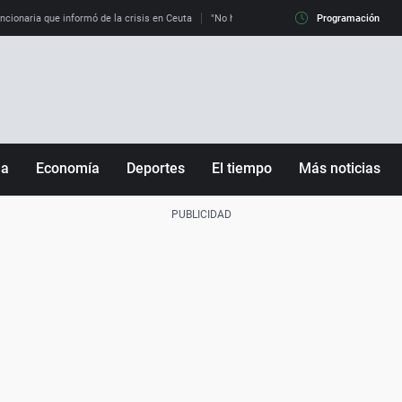
uncionaria que informó de la crisis en Ceuta
"No hay mafias, que no nos engañen": exper
Programación
ña
Economía
Deportes
El tiempo
Más noticias
Fútbol
Sociedad
Baloncesto
Mundo
Tenis
Salud
Motor
Cultura
Ciencia y Tecnología
adrid
Gastronomía
nciana
Medio ambiente