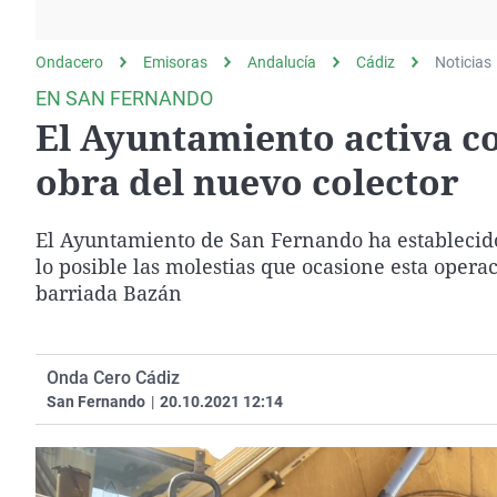
La rosa de los vientos
Caso
Extremadura
Gente viajera
Retornados
Galicia
Ondacero
Emisoras
Andalucía
Cádiz
Noticias
Como el perro y el
Equipo de investigación
La Rioja
EN SAN FERNANDO
gato
El Ayuntamiento activa co
Operación Viuda
Navarra
Negra
País Vasco
obra del nuevo colector
El Ayuntamiento de San Fernando ha establecido 
lo posible las molestias que ocasione esta opera
barriada Bazán
Onda Cero Cádiz
San Fernando
|
20.10.2021 12:14