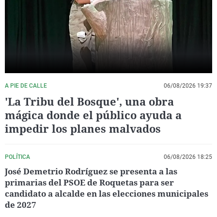
La rosa de los vientos
Caso
Extremadura
Virales
Gente viajera
Retornados
Galicia
Televisión
Como el perro y el gat
Equipo de investigaci
La Rioja
Elecciones
Operación Viuda Negr
Navarra
País Vasco
A PIE DE CALLE
06/08/2026 19:37
'La Tribu del Bosque', una obra
mágica donde el público ayuda a
impedir los planes malvados
POLÍTICA
06/08/2026 18:25
José Demetrio Rodríguez se presenta a las
primarias del PSOE de Roquetas para ser
candidato a alcalde en las elecciones municipales
de 2027