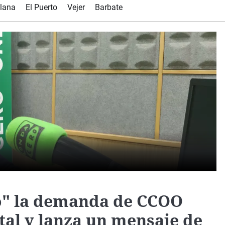
Virales
lana
El Puerto
Vejer
Barbate
Televisión
Elecciones
o" la demanda de CCOO
tal y lanza un mensaje de