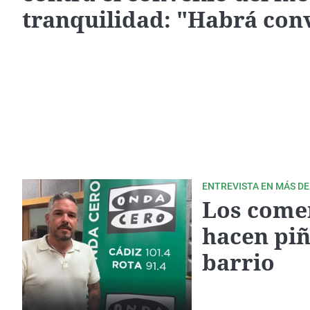
tranquilidad: "Habrá con
ENTREVISTA EN MÁS DE
Los come
hacen piñ
barrio