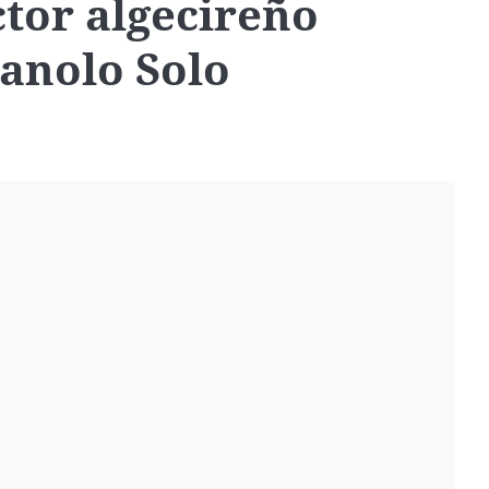
ctor algecireño
anolo Solo