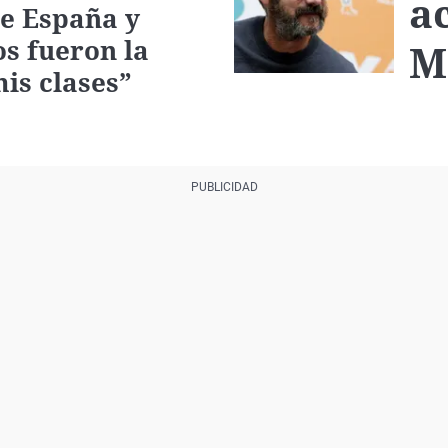
a
e España y
os fueron la
M
mis clases”