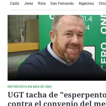
La rosa de los vientos
Caso
Extremadura
Cádiz
Jerez
Rota
San Fernando
Algeciras
Chic
Gente viajera
Retornados
Galicia
Como el perro y el
Equipo de investigación
La Rioja
gato
Operación Viuda
Navarra
Negra
País Vasco
ENTREVISTA EN MÁS DE UNO
UGT tacha de "esperpent
contra el convenio del me