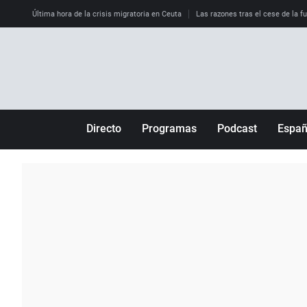
Última hora de la crisis migratoria en Ceuta
Las razones tras el cese de la f
Directo
Programas
Podcast
Espa
Más de uno
Los Perseguidos
Andalucía
Por fin
Malas decisiones
Aragón
Julia en la onda
Expedientes del más allá
Baleares
La brújula
El viaje del Guernica
Cantabria
Radioestadio
Invisibles
Cataluña
Radioestadio noche
Prohibido morirse
Comunidad de M
El colegio invisible
Esto no ha pasado
Comunitat Vale