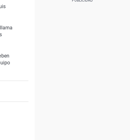
uis
 llama
s
deben
quipo