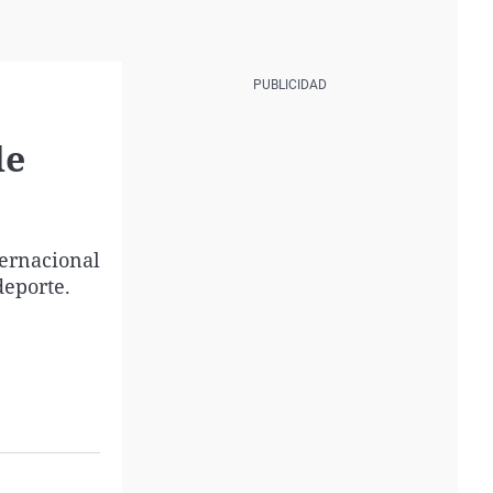
de
ternacional
deporte.