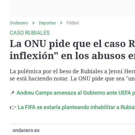
La rosa de los vientos
Caso
Extremadura
Gente viajera
Retornados
Galicia
Ondacero
Deportes
Como el perro y el
Fútbol
Equipo de investigación
La Rioja
gato
CASO RUBIALES
Operación Viuda
Navarra
La ONU pide que el caso 
Negra
País Vasco
inflexión" en los abusos e
La polémica por el beso de Rubiales a Jenni Her
se está haciendo notar. La ONU pide que sea "un
📌
Andreu Camps amenaza al Gobierno ante UEFA par
👉
La FIFA se estaría planteando inhabilitar a Rubi
ondacero.es