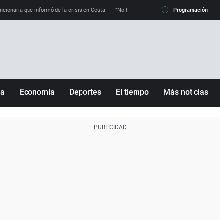
uncionaria que informó de la crisis en Ceuta
"No hay mafias, que no nos engañen": exper
Programación
ña
Economía
Deportes
El tiempo
Más noticias
Fútbol
Sociedad
Baloncesto
Mundo
Tenis
Salud
Motor
Cultura
Ciencia y Tecnología
adrid
Gastronomía
nciana
Medio ambiente