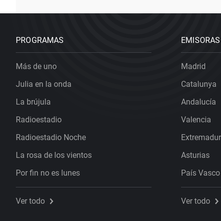
PROGRAMAS
EMISORAS
Más de uno
Madrid
Julia en la onda
Catalunya
La brújula
Andalucía
Radioestadio
Valencia
Radioestadio Noche
Extremadu
La rosa de los vientos
Asturias
Por fin no es lunes
País Vasco
Ver todo
Ver todo