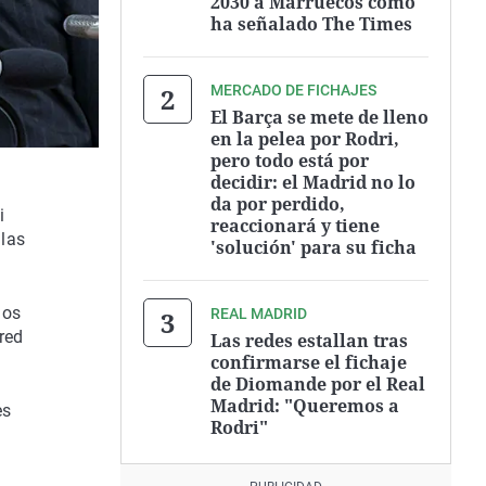
2030 a Marruecos como
ha señalado The Times
MERCADO DE FICHAJES
El Barça se mete de lleno
en la pelea por Rodri,
pero todo está por
decidir: el Madrid no lo
da por perdido,
i
reaccionará y tiene
 las
'solución' para su ficha
dos
REAL MADRID
red
Las redes estallan tras
confirmarse el fichaje
de Diomande por el Real
Madrid: "Queremos a
es
Rodri"