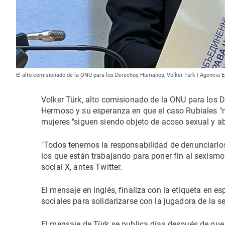
El alto comisionado de la ONU para los Derechos Humanos, Volker Türk | Agencia 
Volker Türk, alto comisionado de la ONU para los 
Hermoso y su esperanza en que el caso Rubiales "m
mujeres "siguen siendo objeto de acoso sexual y a
"Todos tenemos la responsabilidad de denunciarlos
los que están trabajando para poner fin al sexismo 
social X, antes Twitter.
El mensaje en inglés, finaliza con la etiqueta en e
sociales para solidarizarse con la jugadora de la s
El mensaje de Türk se publica días después de que