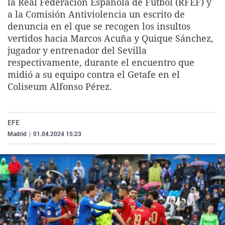
la Real Federación Española de Fútbol (RFEF) y
La rosa de los vientos
Caso
Extremadura
Virales
a la Comisión Antiviolencia un escrito de
denuncia en el que se recogen los insultos
Gente viajera
Retornados
Galicia
Televisión
vertidos hacia Marcos Acuña y Quique Sánchez,
Como el perro y el gat
Equipo de investigaci
La Rioja
Elecciones
jugador y entrenador del Sevilla
respectivamente, durante el encuentro que
Operación Viuda Negr
Navarra
midió a su equipo contra el Getafe en el
País Vasco
Coliseum Alfonso Pérez.
EFE
Madrid
|
01.04.2024 15:23