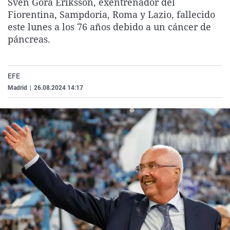
Sven Gora Eriksson, exentrenador del
La rosa de los vientos
Caso
Extremadura
Virales
Fiorentina, Sampdoria, Roma y Lazio, fallecido
este lunes a los 76 años debido a un cáncer de
Gente viajera
Retornados
Galicia
Televisión
páncreas.
Como el perro y el gat
Equipo de investigaci
La Rioja
Elecciones
Operación Viuda Negr
Navarra
EFE
País Vasco
Madrid
|
26.08.2024 14:17