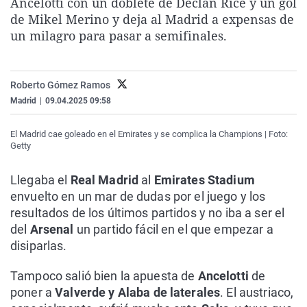
Ancelotti con un doblete de Declan Rice y un gol
La rosa de los vientos
Caso
Extremadura
Virales
de Mikel Merino y deja al Madrid a expensas de
un milagro para pasar a semifinales.
Gente viajera
Retornados
Galicia
Televisión
Como el perro y el gat
Equipo de investigaci
La Rioja
Elecciones
Operación Viuda Negr
Navarra
Roberto Gómez Ramos
Madrid
|
09.04.2025 09:58
País Vasco
El Madrid cae goleado en el Emirates y se complica la Champions | Foto:
Getty
Llegaba el
Real Madrid
al
Emirates Stadium
envuelto en un mar de dudas por el juego y los
resultados de los últimos partidos y no iba a ser el
del
Arsenal
un partido fácil en el que empezar a
disiparlas.
Tampoco salió bien la apuesta de
Ancelotti
de
poner a
Valverde y Alaba de laterales
. El austriaco,