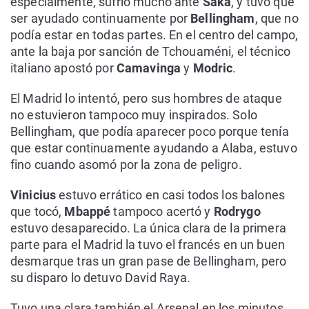
especialmente, sufrió mucho ante
Saka
, y tuvo que
ser ayudado continuamente por
Bellingham
, que no
podía estar en todas partes. En el centro del campo,
ante la baja por sanción de Tchouaméni, el técnico
italiano apostó por
Camavinga
y
Modric
.
El Madrid lo intentó, pero sus hombres de ataque
no estuvieron tampoco muy inspirados. Solo
Bellingham, que podía aparecer poco porque tenía
que estar continuamente ayudando a Alaba, estuvo
fino cuando asomó por la zona de peligro.
Vinicius
estuvo errático en casi todos los balones
que tocó,
Mbappé
tampoco acertó y
Rodrygo
estuvo desaparecido. La única clara de la primera
parte para el Madrid la tuvo el francés en un buen
desmarque tras un gran pase de Bellingham, pero
su disparo lo detuvo David Raya.
Tuvo una clara también el Arsenal en los minutos