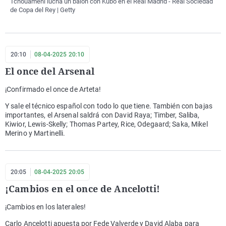
Tchouaméni lucha un balón con Kubo en el Real Madrid - Real Sociedad
de Copa del Rey | Getty
20:10
08-04-2025 20:10
El once del Arsenal
¡Confirmado el once de Arteta!
Y sale el técnico español con todo lo que tiene. También con bajas
importantes, el Arsenal saldrá con David Raya; Timber, Saliba,
Kiwior, Lewis-Skelly; Thomas Partey, Rice, Odegaard; Saka, Mikel
Merino y Martinelli.
20:05
08-04-2025 20:05
¡Cambios en el once de Ancelotti!
¡Cambios en los laterales!
Carlo Ancelotti apuesta por Fede Valverde y David Alaba para