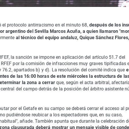
ó el protocolo antirracismo en el minuto 68,
después de los ins
dor argentino del Sevilla Marcos Acuña, a quien llamaron "mo
iormente
al técnico del equipo andaluz, Quique Sánchez Flores,
EF, la sanción se impone en aplicación del artículo 51.7 del
a RFEF por la comisión de infracciones muy graves tipificadas 
 y 76.2, apartados b) y d). La resolución del comité indica que
e
ntes de las 16:00 horas de este miércoles la estructura de la
eterminar la zona a cerrar
que, según el acta arbitral, afectarí
 central del campo detrás de la posición del árbitro asistente 
sputar por el Getafe en su campo se deberá cerrar el acceso al p
o pudiéndose reubicar a los espectadores que, en su caso,
abitual", añade. También apunta que durante la celebración d
 zona clausurada deberá mostrar un mensaje visible de cond