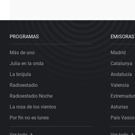
PROGRAMAS
EMISORAS
Más de uno
Madrid
Julia en la onda
Catalunya
La brújula
Andalucía
Radioestadio
Valencia
Radioestadio Noche
Extremadu
La rosa de los vientos
Asturias
Por fin no es lunes
País Vasco
Ver todo
Ver todo