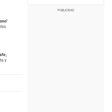
o
ono"
itro
afe,
ta y