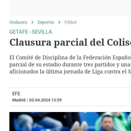
La rosa de los vientos
Caso
Extremadura
Gente viajera
Retornados
Galicia
Ondacero
Deportes
Como el perro y el
Fútbol
Equipo de investigación
La Rioja
gato
GETAFE - SEVILLA
Operación Viuda
Navarra
Clausura parcial del Colis
Negra
País Vasco
El Comité de Disciplina de la Federación Españo
parcial de su estadio durante tres partidos y una
aficionados la última jornada de Liga contra el S
EFE
Madrid
|
03.04.2024 13:59