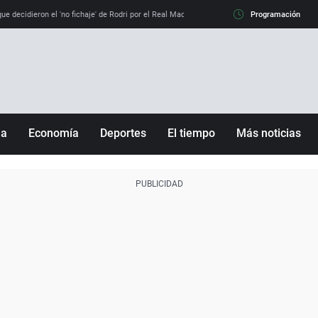
e decidieron el 'no fichaje' de Rodri por el Real Madrid y su 'sí' al Barça
Programación
La llamada de
ña
Economía
Deportes
El tiempo
Más noticias
Fútbol
Sociedad
Baloncesto
Mundo
Tenis
Salud
Motor
Cultura
Ciencia y Tecnología
adrid
Gastronomía
nciana
Medio ambiente