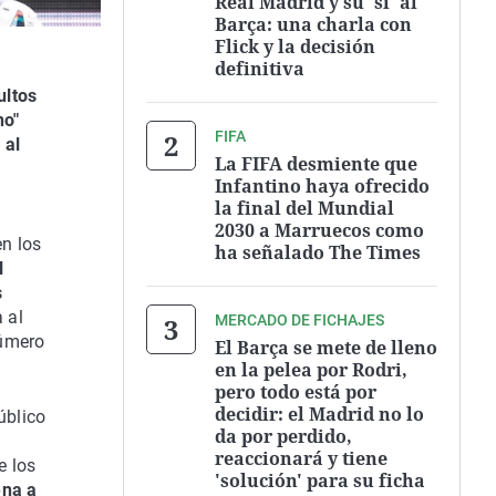
Real Madrid y su 'sí' al
Barça: una charla con
Flick y la decisión
definitiva
ultos
no"
FIFA
 al
La FIFA desmiente que
Infantino haya ofrecido
la final del Mundial
2030 a Marruecos como
en los
ha señalado The Times
l
s
a al
MERCADO DE FICHAJES
número
El Barça se mete de lleno
en la pelea por Rodri,
pero todo está por
decidir: el Madrid no lo
úblico
da por perdido,
reaccionará y tiene
e los
'solución' para su ficha
ena a