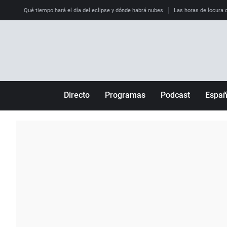
Qué tiempo hará el día del eclipse y dónde habrá nubes
Las horas de locura qu
Directo
Programas
Podcast
Espa
Más de uno
Los Perseguidos
Andalucía
Por fin
Malas decisiones
Aragón
Julia en la onda
Expedientes del más allá
Baleares
La brújula
El viaje del Guernica
Cantabria
Radioestadio
Invisibles
Cataluña
Radioestadio noche
Prohibido morirse
Comunidad de M
El colegio invisible
Esto no ha pasado
Comunitat Vale