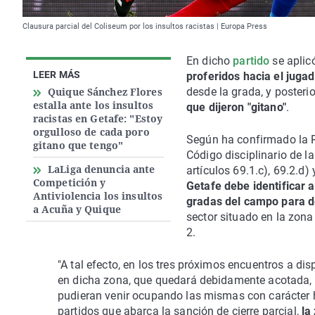
Clausura parcial del Coliseum por los insultos racistas | Europa Press
En dicho
partido
se aplic
LEER MÁS
proferidos hacia el juga
Quique Sánchez Flores
desde la grada, y poster
estalla ante los insultos
que dijeron "gitano"
.
racistas en Getafe: "Estoy
orgulloso de cada poro
Según ha confirmado la RF
gitano que tengo"
Código disciplinario de l
LaLiga denuncia ante
artículos 69.1.c), 69.2.d)
Competición y
Getafe debe identificar a
Antiviolencia los insultos
gradas del campo para d
a Acuña y Quique
sector situado en la zona
2.
"A tal efecto, en los tres próximos encuentros a di
en dicha zona, que quedará debidamente acotada, n
pudieran venir ocupando las mismas con carácter h
partidos que abarca la sanción de cierre parcial,
la