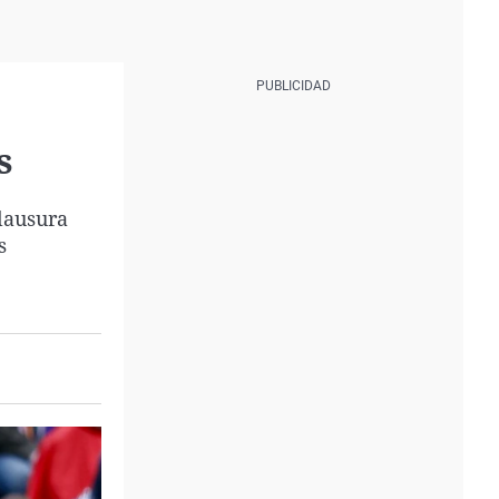
s
lausura
s