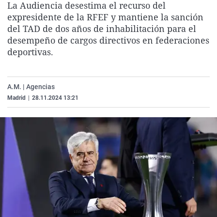
La Audiencia desestima el recurso del
La rosa de los vientos
Caso
Extremadura
Virales
expresidente de la RFEF y mantiene la sanción
Gente viajera
Retornados
Galicia
Televisión
del TAD de dos años de inhabilitación para el
desempeño de cargos directivos en federaciones
Como el perro y el gat
Equipo de investigaci
La Rioja
Elecciones
deportivas.
Operación Viuda Negr
Navarra
País Vasco
A.M. | Agencias
Madrid
|
28.11.2024 13:21