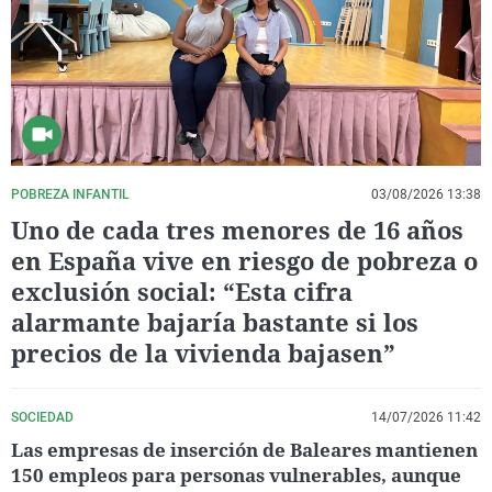
La rosa de los vientos
Caso
Extremadura
Virales
Gente viajera
Retornados
Galicia
Televisión
Como el perro y el gat
Equipo de investigaci
La Rioja
Elecciones
Operación Viuda Negr
Navarra
País Vasco
POBREZA INFANTIL
03/08/2026 13:38
Uno de cada tres menores de 16 años
en España vive en riesgo de pobreza o
exclusión social: “Esta cifra
alarmante bajaría bastante si los
precios de la vivienda bajasen”
SOCIEDAD
14/07/2026 11:42
Las empresas de inserción de Baleares mantienen
150 empleos para personas vulnerables, aunque