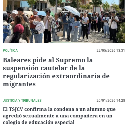
La rosa de los vientos
Caso
Extremadura
Virales
Gente viajera
Retornados
Galicia
Televisión
Como el perro y el gat
Equipo de investigaci
La Rioja
Elecciones
Operación Viuda Negr
Navarra
País Vasco
POLÍTICA
22/05/2026 13:31
Baleares pide al Supremo la
suspensión cautelar de la
regularización extraordinaria de
migrantes
JUSTICIA Y TRIBUNALES
20/01/2026 14:28
El TSJCV confirma la condena a un alumno que
agredió sexualmente a una compañera en un
colegio de educación especial