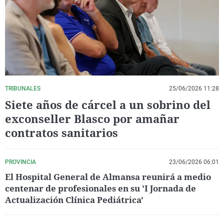
La rosa de los vientos
Caso
Extremadura
Virales
Gente viajera
Retornados
Galicia
Televisión
Como el perro y el gat
Equipo de investigaci
La Rioja
Elecciones
Operación Viuda Negr
Navarra
País Vasco
TRIBUNALES
25/06/2026 11:28
Siete años de cárcel a un sobrino del
exconseller Blasco por amañar
contratos sanitarios
PROVINCIA
23/06/2026 06:01
El Hospital General de Almansa reunirá a medio
centenar de profesionales en su 'I Jornada de
Actualización Clínica Pediátrica'