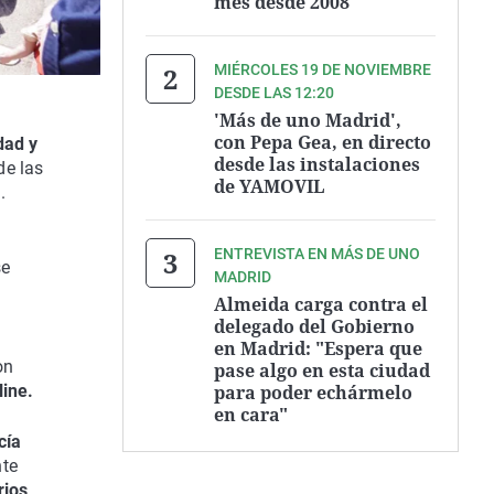
mes desde 2008
MIÉRCOLES 19 DE NOVIEMBRE
DESDE LAS 12:20
'Más de uno Madrid',
con Pepa Gea, en directo
dad y
desde las instalaciones
de las
de YAMOVIL
.
ENTREVISTA EN MÁS DE UNO
se
MADRID
Almeida carga contra el
delegado del Gobierno
en Madrid: "Espera que
on
pase algo en esta ciudad
para poder echármelo
line.
en cara"
cía
nte
rios