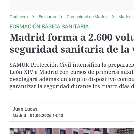
La rosa de los vientos
Caso
Extremadura
Gente viajera
Retornados
Galicia
Ondacero
Emisoras
Comunidad de Madrid
Madrid
Como el perro y el
Equipo de investigación
La Rioja
FORMACIÓN BÁSICA SANITARIA
gato
Madrid forma a 2.600 volu
Operación Viuda
Navarra
Negra
País Vasco
seguridad sanitaria de la 
SAMUR-Protección Civil intensifica la preparació
León XIV a Madrid con cursos de primeros auxil
desplegará además un amplio dispositivo compues
garantizar la seguridad durante los cuatro días d
Juan Lucas
Madrid
|
01.06.2026 14:43