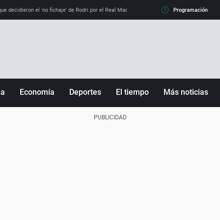
e decidieron el 'no fichaje' de Rodri por el Real Madrid y su 'sí' al Barça
Programación
La llamada de
ña
Economía
Deportes
El tiempo
Más noticias
Fútbol
Sociedad
Baloncesto
Mundo
Tenis
Salud
Motor
Cultura
Ciencia y Tecnología
adrid
Gastronomía
nciana
Medio ambiente