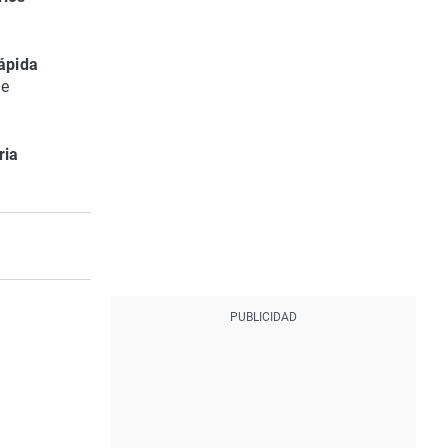
ápida
de
ria