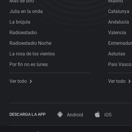
Más de uno
Madrid
Julia en la onda
Catalunya
La brújula
Andalucía
Radioestadio
Valencia
Radioestadio Noche
Extremadu
La rosa de los vientos
Asturias
Por fin no es lunes
País Vasco
Ver todo
Ver todo
DESCARGA LA APP
Android
iOS