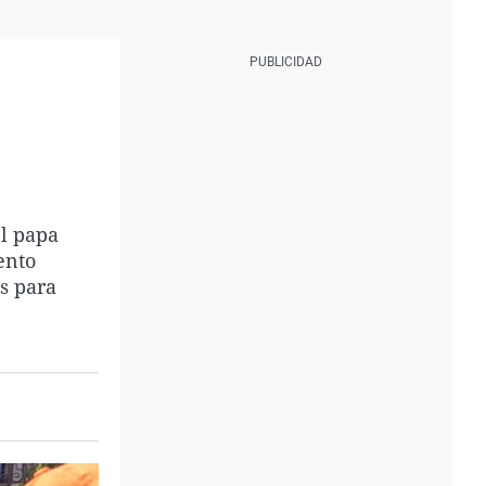
el papa
ento
s para