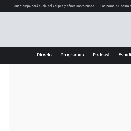
Qué tiempo hará el día del eclipse y dónde habrá nubes
Las horas de locura qu
Directo
Programas
Podcast
Espa
Más de uno
Los Perseguidos
Andalucía
Por fin
Malas decisiones
Aragón
Julia en la onda
Expedientes del más allá
Baleares
La brújula
El viaje del Guernica
Cantabria
Radioestadio
Invisibles
Cataluña
Radioestadio noche
Prohibido morirse
Comunidad de M
El colegio invisible
Esto no ha pasado
Comunitat Vale