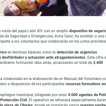
a visita del papa León XIV con un amplio
dispositivo de seguri
gada de Seguridad y Emergencias, Inma Sanz, ha asistido a una 
arte a los voluntarios que colaborarán en los actos previstos
rios
en técnicas básicas como la
detección de urgencias
 desfibrilador y actuación ante atragantamientos
. Esta cifra 
ecibieron formación días atrás, alcanzando un total de
2.600
 colaborado en la elaboración de un Manual del Voluntario c
esto a disposición de los participantes
recursos formativos on
despliegue municipal, integrado por unos
4.000 agentes de Poli
Protección Civil
. El operativo se reforzará especialmente dura
 la plaza de Cibeles
, donde se instalarán varios
puestos sanita