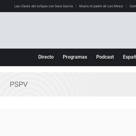
Las claves del eclipse con Sara García
Muere el padre de Leo Messi
Cont
Directo
Programas
Podcast
Espa
Más de uno
Los Perseguidos
Andalucía
Por fin
Malas decisiones
Aragón
PSPV
Julia en la onda
Expedientes del más allá
Baleares
La brújula
El viaje del Guernica
Cantabria
Radioestadio
Invisibles
Cataluña
Radioestadio noche
Prohibido morirse
Comunidad de M
El colegio invisible
Esto no ha pasado
Comunitat Vale