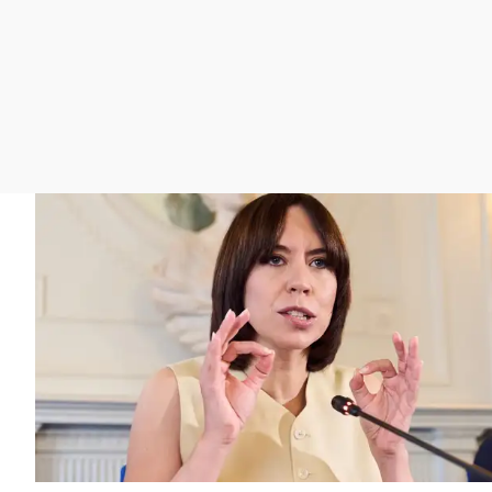
La rosa de los vientos
Caso
Extremadura
Gente viajera
Retornados
Galicia
Como el perro y el
Equipo de investigación
La Rioja
gato
Operación Viuda
Navarra
Negra
País Vasco