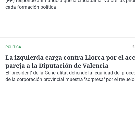
(PP) responde animando a
que la ciudadanía "valore las prio
cada formación política
POLÍTICA
2
La izquierda carga contra Llorca por el ac
pareja a la Diputación de Valencia
El 'president' de la Generalitat defiende la legalidad del proces
de la corporación provincial muestra "sorpresa" por el revuelo