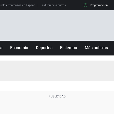
roles fronterizos en España
La diferencia entre observar el eclipse al 99% y al 100%
Programación
ña
Economía
Deportes
El tiempo
Más noticias
Fútbol
Sociedad
Baloncesto
Mundo
Tenis
Salud
Motor
Cultura
Ciencia y Tecnología
adrid
Gastronomía
nciana
Medio ambiente