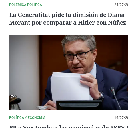
POLÉMICA POLÍTICA
24/07/2
La Generalitat pide la dimisión de Diana
Morant por comparar a Hitler con Núñez-
Feijóo
POLÍTICA Y ECONOMÍA
16/07/2
PP y Vox tumban las enmiendas de PSPV