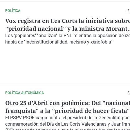
POLÍTICA
2
Vox registra en Les Corts la iniciativa sobre
"prioridad nacional" y la ministra Morant
responde: "Tendrán al Gobierno enfrente"
Los 'populares' "analizan" la PNL mientras la oposición de iz
habla de "inconstitucionalidad, racismo y xenofobia"
POLÍTICA AUTONÓMICA
2
Otro 25 d'Abril con polémica: Del "naciona
franquista" a la "prioridad de hacer fiesta"
El PSPV-PSOE carga contra el president de la Generalitat por
conmemoración
del Día de Les Corts Valencianes y Juanfran