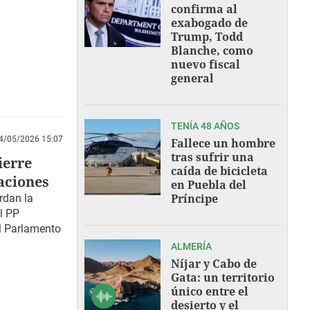
confirma al
exabogado de
Trump, Todd
Blanche, como
nuevo fiscal
general
TENÍA 48 AÑOS
4/05/2026 15:07
Fallece un hombre
tras sufrir una
ierre
caída de bicicleta
aciones
en Puebla del
Príncipe
rdan la
l PP
l Parlamento
ALMERÍA
Níjar y Cabo de
Gata: un territorio
único entre el
desierto y el