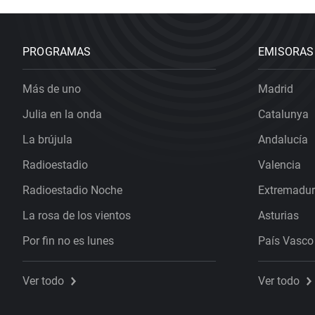
PROGRAMAS
EMISORAS
Más de uno
Madrid
Julia en la onda
Catalunya
La brújula
Andalucía
Radioestadio
Valencia
Radioestadio Noche
Extremadu
La rosa de los vientos
Asturias
Por fin no es lunes
País Vasco
Ver todo
Ver todo