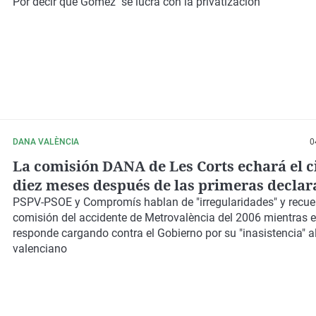
Por decir que Gómez "se lucra con la privatización"
DANA VALÈNCIA
0
La comisión DANA de Les Corts echará el c
diez meses después de las primeras declar
PSPV-PSOE y Compromís hablan de
"irregularidades"
y recue
comisión del
accidente de Metrovalència
del 2006 mientras e
responde cargando contra el
Gobierno por su "inasistencia"
a
valenciano