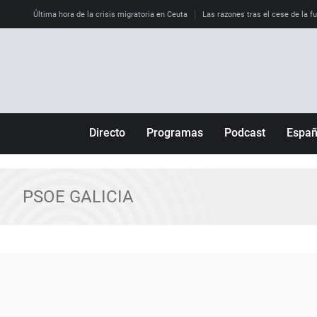
Última hora de la crisis migratoria en Ceuta
Las razones tras el cese de la f
Directo
Programas
Podcast
Espa
Más de uno
Los Perseguidos
Andalucía
Por fin
Malas decisiones
Aragón
PSOE GALICIA
Julia en la onda
Expedientes del más allá
Baleares
La brújula
El viaje del Guernica
Cantabria
Radioestadio
Invisibles
Cataluña
Radioestadio noche
Prohibido morirse
Comunidad de M
El colegio invisible
Esto no ha pasado
Comunitat Vale