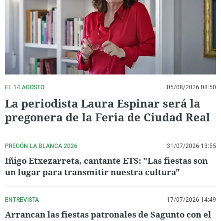
La rosa de los vientos
Caso
Extremadura
Virales
Gente viajera
Retornados
Galicia
Televisión
Como el perro y el gat
Equipo de investigaci
La Rioja
Elecciones
Operación Viuda Negr
Navarra
País Vasco
EL 14 AGOSTO
05/08/2026 08:50
La periodista Laura Espinar será la
pregonera de la Feria de Ciudad Real
PREGÓN LA BLANCA 2026
31/07/2026 13:55
Iñigo Etxezarreta, cantante ETS: "Las fiestas son
un lugar para transmitir nuestra cultura"
ENTREVISTA
17/07/2026 14:49
Arrancan las fiestas patronales de Sagunto con el