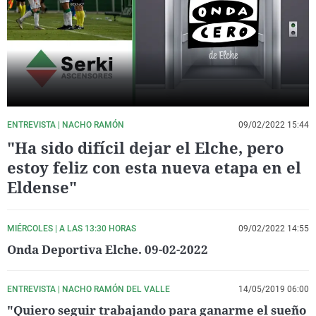
La rosa de los vientos
Caso
Extremadura
Virales
Gente viajera
Retornados
Galicia
Televisión
Como el perro y el gat
Equipo de investigaci
La Rioja
Elecciones
Operación Viuda Negr
Navarra
País Vasco
ENTREVISTA | NACHO RAMÓN
09/02/2022 15:44
"Ha sido difícil dejar el Elche, pero
estoy feliz con esta nueva etapa en el
Eldense"
MIÉRCOLES | A LAS 13:30 HORAS
09/02/2022 14:55
Onda Deportiva Elche. 09-02-2022
ENTREVISTA | NACHO RAMÓN DEL VALLE
14/05/2019 06:00
"Quiero seguir trabajando para ganarme el sueño