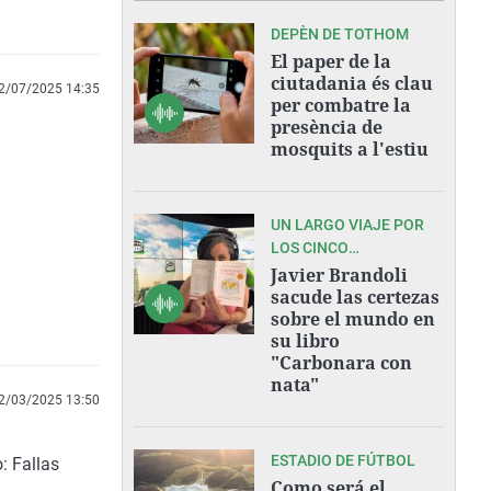
DEPÈN DE TOTHOM
El paper de la
ciutadania és clau
2/07/2025 14:35
per combatre la
presència de
mosquits a l'estiu
UN LARGO VIAJE POR
LOS CINCO
CONTINENTES
Javier Brandoli
sacude las certezas
sobre el mundo en
su libro
"Carbonara con
nata"
2/03/2025 13:50
ESTADIO DE FÚTBOL
: Fallas
Como será el