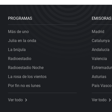
PROGRAMAS
EMISORAS
Más de uno
Madrid
Julia en la onda
Catalunya
La brújula
Andalucía
Radioestadio
Valencia
Radioestadio Noche
Extremadu
La rosa de los vientos
Asturias
Por fin no es lunes
País Vasco
Ver todo
Ver todo