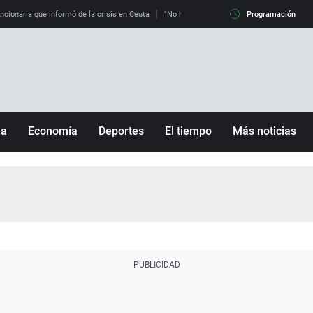
uncionaria que informó de la crisis en Ceuta
"No hay mafias, que no nos engañen": exper
Programación
ña
Economía
Deportes
El tiempo
Más noticias
Fútbol
Sociedad
Baloncesto
Mundo
Tenis
Salud
Motor
Cultura
Ciencia y Tecnología
adrid
Gastronomía
nciana
Medio ambiente