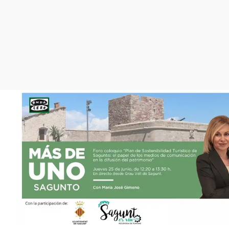
La rosa de los vientos
Caso
Extremadura
Gente viajera
Retornados
Galicia
Como el perro y el
Equipo de investigación
La Rioja
gato
Operación Viuda
Navarra
Negra
País Vasco