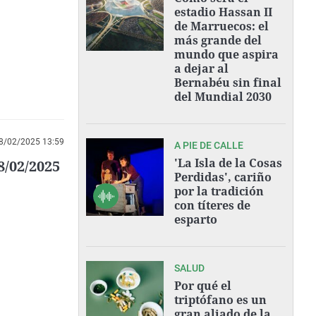
estadio Hassan II
de Marruecos: el
más grande del
mundo que aspira
a dejar al
Bernabéu sin final
del Mundial 2030
8/02/2025 13:59
A PIE DE CALLE
'La Isla de la Cosas
8/02/2025
Perdidas', cariño
por la tradición
con títeres de
esparto
SALUD
Por qué el
triptófano es un
gran aliado de la