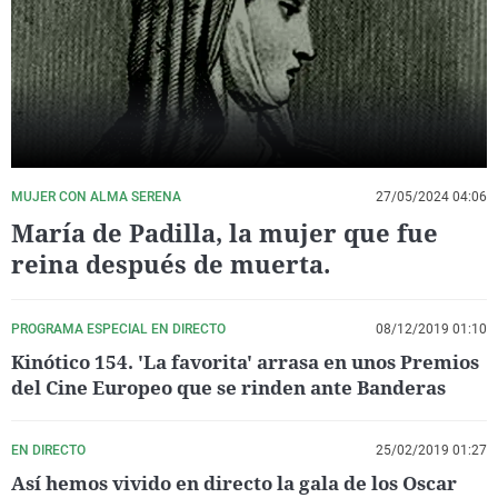
La rosa de los vientos
Caso
Extremadura
Virales
Gente viajera
Retornados
Galicia
Televisión
Como el perro y el gat
Equipo de investigaci
La Rioja
Elecciones
Operación Viuda Negr
Navarra
País Vasco
MUJER CON ALMA SERENA
27/05/2024 04:06
María de Padilla, la mujer que fue
reina después de muerta.
PROGRAMA ESPECIAL EN DIRECTO
08/12/2019 01:10
Kinótico 154. 'La favorita' arrasa en unos Premios
del Cine Europeo que se rinden ante Banderas
EN DIRECTO
25/02/2019 01:27
Así hemos vivido en directo la gala de los Oscar