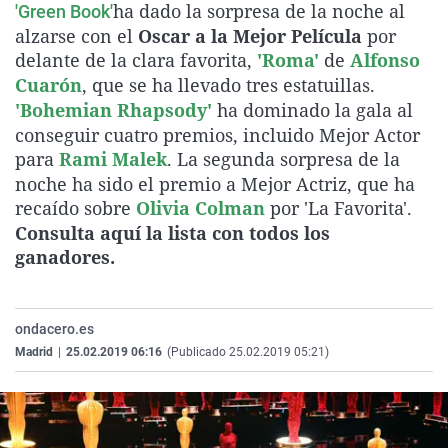
ha dado la sorpresa de la noche al
'Green Book'
La rosa de los vientos
Caso
Extremadura
Virales
alzarse con el
Oscar a la Mejor Película
por
Gente viajera
Retornados
Galicia
Televisión
delante de la clara favorita,
'Roma'
de
Alfonso
Cuarón
, que se ha llevado tres estatuillas.
Como el perro y el gat
Equipo de investigaci
La Rioja
Elecciones
'Bohemian Rhapsody'
ha dominado la gala al
Operación Viuda Negr
Navarra
conseguir cuatro premios, incluido Mejor Actor
para
Rami Malek
. La segunda sorpresa de la
País Vasco
noche ha sido el premio a Mejor Actriz, que ha
recaído sobre
Olivia Colman
por 'La Favorita'.
Consulta aquí la lista con todos los
ganadores.
ondacero.es
Madrid
|
25.02.2019 06:16
(Publicado 25.02.2019 05:21)