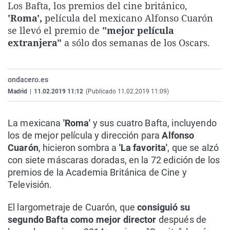
Los Bafta, los premios del cine británico,
La rosa de los vientos
Caso
Extremadura
Virales
'Roma',
película del mexicano Alfonso Cuarón
Gente viajera
Retornados
Galicia
Televisión
se llevó el premio de
"mejor película
extranjera"
a sólo dos semanas de los Oscars.
Como el perro y el gat
Equipo de investigaci
La Rioja
Elecciones
Operación Viuda Negr
Navarra
ondacero.es
País Vasco
Madrid
|
11.02.2019 11:12
(Publicado 11.02.2019 11:09)
La mexicana
'Roma'
y sus cuatro Bafta, incluyendo
los de mejor película y dirección para
Alfonso
Cuarón
, hicieron sombra a
'La favorita'
, que se alzó
con siete máscaras doradas, en la 72 edición de los
premios de la Academia Británica de Cine y
Televisión.
El largometraje de Cuarón, que
consiguió su
segundo Bafta como mejor director
después de