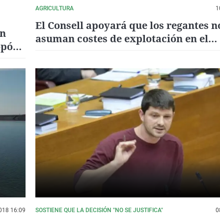
AGRICULTURA
1
El Consell apoyará que los regantes n
un
asuman costes de explotación en el
opó
postrasvase Júcar-Vinalopó
018 16:09
SOSTIENE QUE LA DECISIÓN "NO SE JUSTIFICA"
0