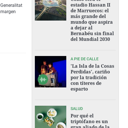
estadio Hassan II
 Generalitat
de Marruecos: el
a margen
más grande del
mundo que aspira
a dejar al
Bernabéu sin final
del Mundial 2030
A PIE DE CALLE
'La Isla de la Cosas
Perdidas', cariño
por la tradición
con títeres de
esparto
SALUD
Por qué el
triptófano es un
gran aliado de la