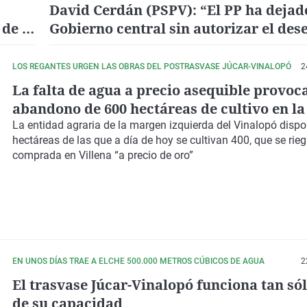
David Cerdán (PSPV): “El PP ha dejado
 de 6
Gobierno central sin autorizar el de
del Júcar al Vinalopó que se ha realiz
los últimos años”
LOS REGANTES URGEN LAS OBRAS DEL POSTRASVASE JÚCAR-VINALOPÓ
2
La falta de agua a precio asequible provoca
abandono de 600 hectáreas de cultivo en l
Pascual de Elche
La entidad agraria de la margen izquierda del Vinalopó disp
hectáreas de las que a día de hoy se cultivan 400, que se ri
comprada en Villena “a precio de oro”
EN UNOS DÍAS TRAE A ELCHE 500.000 METROS CÚBICOS DE AGUA
2
El trasvase Júcar-Vinalopó funciona tan só
de su capacidad