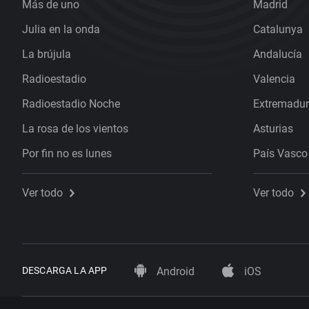
Más de uno
Madrid
Julia en la onda
Catalunya
La brújula
Andalucía
Radioestadio
Valencia
Radioestadio Noche
Extremadu
La rosa de los vientos
Asturias
Por fin no es lunes
País Vasco
Ver todo
Ver todo
DESCARGA LA APP
Android
iOS