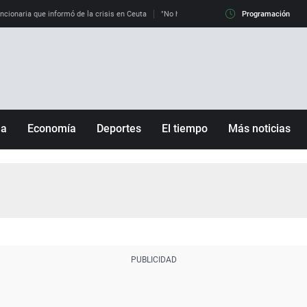
uncionaria que informó de la crisis en Ceuta
"No hay mafias, que no nos engañen": exper
Programación
ña
Economía
Deportes
El tiempo
Más noticias
Fútbol
Sociedad
Baloncesto
Mundo
Tenis
Salud
Motor
Cultura
Ciencia y Tecnología
adrid
Gastronomía
nciana
Medio ambiente