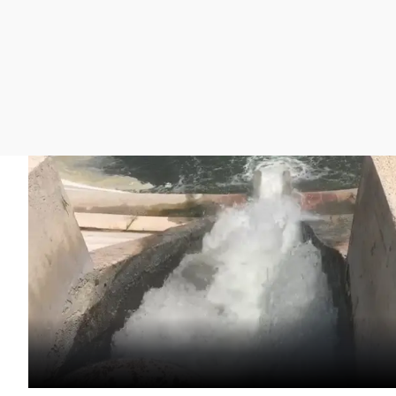
La rosa de los vientos
Caso
Extremadura
Gente viajera
Retornados
Galicia
Como el perro y el
Equipo de investigación
La Rioja
gato
Operación Viuda
Navarra
Negra
País Vasco