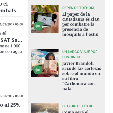
 el
DEPÈN DE TOTHOM
sembalse
El paper de la
ado en
ciutadania és clau
per combatre la
4/03/2017 06:00
presència de
 el
mosquits a l'estiu
a SAT San
one de 1.000
egan con agua
UN LARGO VIAJE POR
LOS CINCO
CONTINENTES
Javier Brandoli
sacude las certezas
sobre el mundo en
su libro
"Carbonara con
nata"
2/03/2017 06:00
lo al 25%
ESTADIO DE FÚTBOL
Como será el