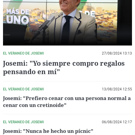
La rosa de los vientos
Caso
Extremadura
Virales
Gente viajera
Retornados
Galicia
Televisión
Como el perro y el gat
Equipo de investigaci
La Rioja
Elecciones
Operación Viuda Negr
Navarra
País Vasco
EL VERANEO DE JOSEMI
27/08/2024 13:13
Josemi: "Yo siempre compro regalos
pensando en mí"
EL VERANEO DE JOSEMI
13/08/2024 12:55
Josemi: "Prefiero cenar con una persona normal a
cenar con un cretinoide"
EL VERANEO DE JOSEMI
06/08/2024 12:17
Josemi: "Nunca he hecho un pícnic"