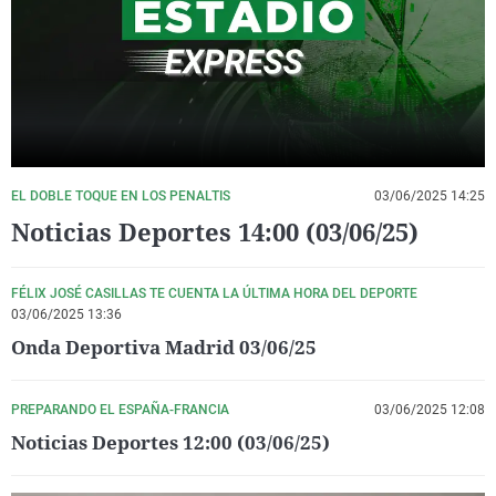
La rosa de los vientos
Caso
Extremadura
Virales
Gente viajera
Retornados
Galicia
Televisión
Como el perro y el gat
Equipo de investigaci
La Rioja
Elecciones
Operación Viuda Negr
Navarra
País Vasco
EL DOBLE TOQUE EN LOS PENALTIS
03/06/2025 14:25
Noticias Deportes 14:00 (03/06/25)
FÉLIX JOSÉ CASILLAS TE CUENTA LA ÚLTIMA HORA DEL DEPORTE
03/06/2025 13:36
Onda Deportiva Madrid 03/06/25
PREPARANDO EL ESPAÑA-FRANCIA
03/06/2025 12:08
Noticias Deportes 12:00 (03/06/25)