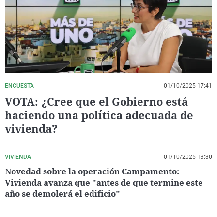
La rosa de los vientos
Caso
Extremadura
Virales
Gente viajera
Retornados
Galicia
Televisión
Como el perro y el gat
Equipo de investigaci
La Rioja
Elecciones
Operación Viuda Negr
Navarra
País Vasco
ENCUESTA
01/10/2025 17:41
VOTA: ¿Cree que el Gobierno está
haciendo una política adecuada de
vivienda?
VIVIENDA
01/10/2025 13:30
Novedad sobre la operación Campamento:
Vivienda avanza que "antes de que termine este
año se demolerá el edificio"