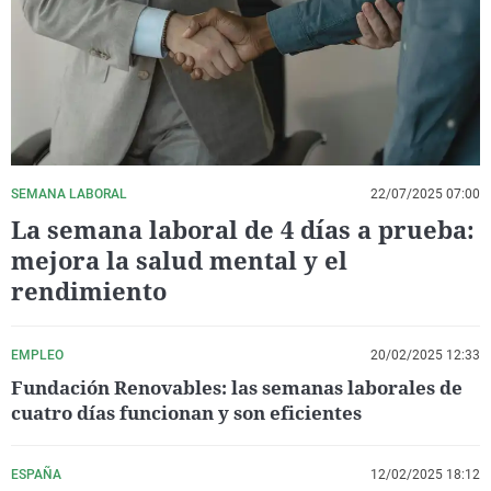
La rosa de los vientos
Caso
Extremadura
Virales
Gente viajera
Retornados
Galicia
Televisión
Como el perro y el gat
Equipo de investigaci
La Rioja
Elecciones
Operación Viuda Negr
Navarra
País Vasco
SEMANA LABORAL
22/07/2025 07:00
La semana laboral de 4 días a prueba:
mejora la salud mental y el
rendimiento
EMPLEO
20/02/2025 12:33
Fundación Renovables: las semanas laborales de
cuatro días funcionan y son eficientes
ESPAÑA
12/02/2025 18:12