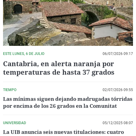
La rosa de los vientos
Caso
Extremadura
Virales
Gente viajera
Retornados
Galicia
Televisión
Como el perro y el gat
Equipo de investigaci
La Rioja
Elecciones
Operación Viuda Negr
Navarra
País Vasco
ESTE LUNES, 6 DE JULIO
06/07/2026 09:17
Cantabria, en alerta naranja por
temperaturas de hasta 37 grados
TIEMPO
02/07/2026 09:55
Las mínimas siguen dejando madrugadas tórridas
por encima de los 26 grados en la Comunitat
UNIVERSIDAD
05/12/2025 08:07
La UIB anuncia seis nuevas titulaciones: cuatro