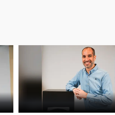
Virales
Televisión
Elecciones