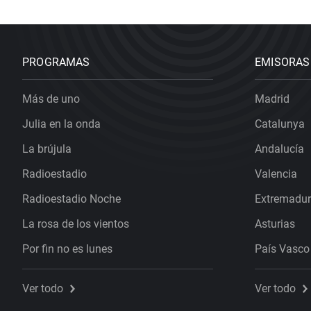
PROGRAMAS
EMISORAS
Más de uno
Madrid
Julia en la onda
Catalunya
La brújula
Andalucía
Radioestadio
Valencia
Radioestadio Noche
Extremadu
La rosa de los vientos
Asturias
Por fin no es lunes
País Vasco
Ver todo
Ver todo