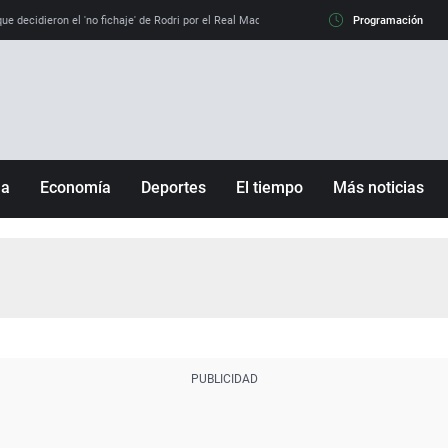
e decidieron el 'no fichaje' de Rodri por el Real Madrid y su 'sí' al Barça
Programación
La llamada de
ña
Economía
Deportes
El tiempo
Más noticias
Fútbol
Sociedad
Baloncesto
Mundo
Tenis
Salud
Motor
Cultura
Ciencia y Tecnología
adrid
Gastronomía
nciana
Medio ambiente