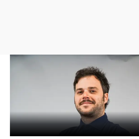
La rosa de los vientos
Caso
Extremadura
Gente viajera
Retornados
Galicia
Como el perro y el
Equipo de investigación
La Rioja
gato
Operación Viuda
Navarra
Negra
País Vasco