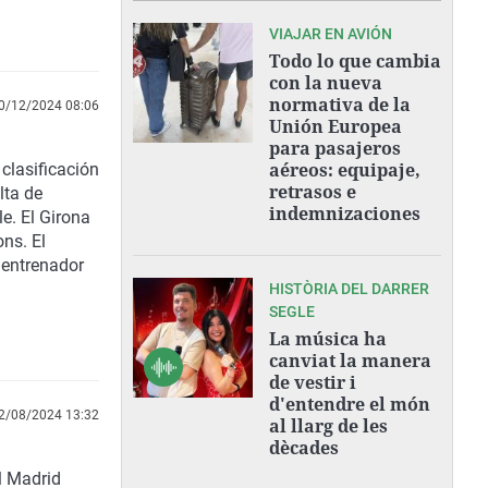
VIAJAR EN AVIÓN
Todo lo que cambia
con la nueva
normativa de la
0/12/2024 08:06
Unión Europea
para pasajeros
aéreos: equipaje,
clasificación
retrasos e
lta de
indemnizaciones
e. El Girona
ns. El
 entrenador
HISTÒRIA DEL DARRER
SEGLE
La música ha
canviat la manera
de vestir i
d'entendre el món
2/08/2024 13:32
al llarg de les
dècades
l Madrid