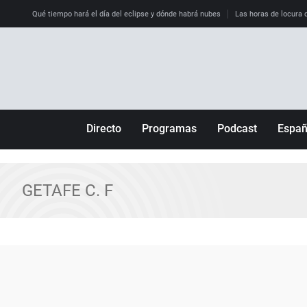
Qué tiempo hará el día del eclipse y dónde habrá nubes
Las horas de locura qu
Directo
Programas
Podcast
Espa
Más de uno
Los Perseguidos
Andalucía
Por fin
Malas decisiones
Aragón
GETAFE C. F
Julia en la onda
Expedientes del más allá
Baleares
La brújula
El viaje del Guernica
Cantabria
Radioestadio
Invisibles
Cataluña
Radioestadio noche
Prohibido morirse
Comunidad de M
El colegio invisible
Esto no ha pasado
Comunitat Vale