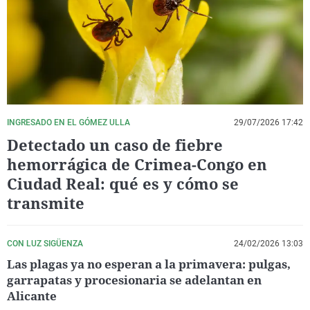
La rosa de los vientos
Caso
Extremadura
Virales
Gente viajera
Retornados
Galicia
Televisión
Como el perro y el gat
Equipo de investigaci
La Rioja
Elecciones
Operación Viuda Negr
Navarra
País Vasco
INGRESADO EN EL GÓMEZ ULLA
29/07/2026 17:42
Detectado un caso de fiebre
hemorrágica de Crimea-Congo en
Ciudad Real: qué es y cómo se
transmite
CON LUZ SIGÜENZA
24/02/2026 13:03
Las plagas ya no esperan a la primavera: pulgas,
garrapatas y procesionaria se adelantan en
Alicante