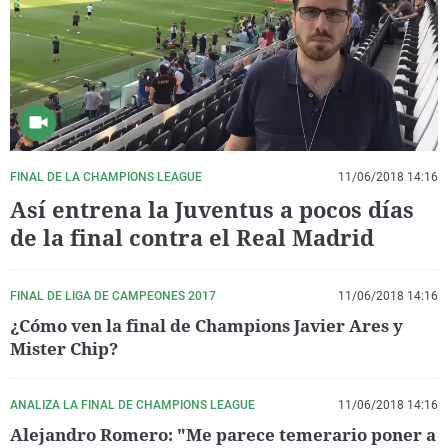
La rosa de los vientos
Caso
Extremadura
Virales
Gente viajera
Retornados
Galicia
Televisión
Como el perro y el gat
Equipo de investigaci
La Rioja
Elecciones
Operación Viuda Negr
Navarra
País Vasco
FINAL DE LA CHAMPIONS LEAGUE
11/06/2018 14:16
Así entrena la Juventus a pocos días
de la final contra el Real Madrid
FINAL DE LIGA DE CAMPEONES 2017
11/06/2018 14:16
¿Cómo ven la final de Champions Javier Ares y
Mister Chip?
ANALIZA LA FINAL DE CHAMPIONS LEAGUE
11/06/2018 14:16
Alejandro Romero: "Me parece temerario poner a