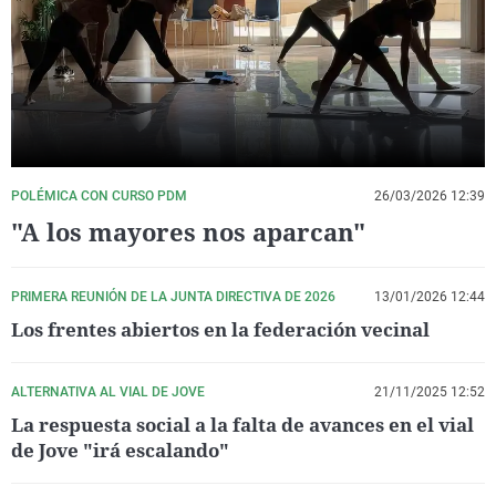
La rosa de los vientos
Caso
Extremadura
Virales
Gente viajera
Retornados
Galicia
Televisión
Como el perro y el gat
Equipo de investigaci
La Rioja
Elecciones
Operación Viuda Negr
Navarra
País Vasco
POLÉMICA CON CURSO PDM
26/03/2026 12:39
"A los mayores nos aparcan"
PRIMERA REUNIÓN DE LA JUNTA DIRECTIVA DE 2026
13/01/2026 12:44
Los frentes abiertos en la federación vecinal
ALTERNATIVA AL VIAL DE JOVE
21/11/2025 12:52
La respuesta social a la falta de avances en el vial
de Jove "irá escalando"