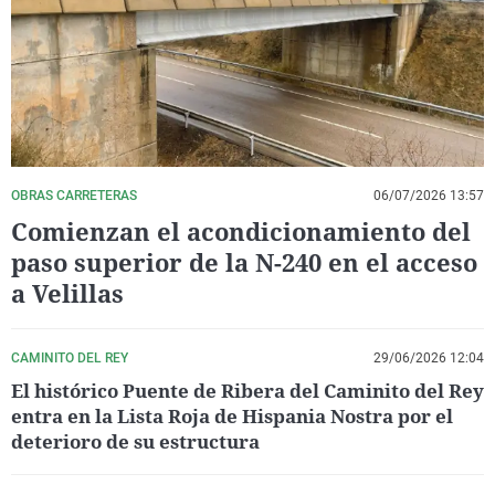
La rosa de los vientos
Caso
Extremadura
Virales
Gente viajera
Retornados
Galicia
Televisión
Como el perro y el gat
Equipo de investigaci
La Rioja
Elecciones
Operación Viuda Negr
Navarra
País Vasco
OBRAS CARRETERAS
06/07/2026 13:57
Comienzan el acondicionamiento del
paso superior de la N-240 en el acceso
a Velillas
CAMINITO DEL REY
29/06/2026 12:04
El histórico Puente de Ribera del Caminito del Rey
entra en la Lista Roja de Hispania Nostra por el
deterioro de su estructura