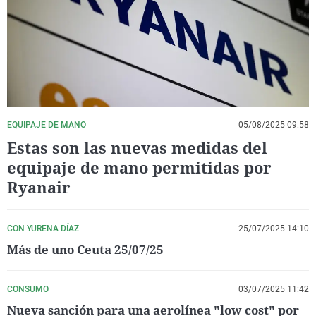
La rosa de los vientos
Caso
Extremadura
Virales
Gente viajera
Retornados
Galicia
Televisión
Como el perro y el gat
Equipo de investigaci
La Rioja
Elecciones
Operación Viuda Negr
Navarra
País Vasco
EQUIPAJE DE MANO
05/08/2025 09:58
Estas son las nuevas medidas del
equipaje de mano permitidas por
Ryanair
CON YURENA DÍAZ
25/07/2025 14:10
Más de uno Ceuta 25/07/25
CONSUMO
03/07/2025 11:42
Nueva sanción para una aerolínea "low cost" por