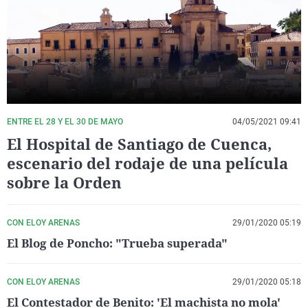
La rosa de los vientos
Caso
Extremadura
Virales
Gente viajera
Retornados
Galicia
Televisión
Como el perro y el gat
Equipo de investigaci
La Rioja
Elecciones
Operación Viuda Negr
Navarra
País Vasco
ENTRE EL 28 Y EL 30 DE MAYO
04/05/2021 09:41
El Hospital de Santiago de Cuenca,
escenario del rodaje de una película
sobre la Orden
CON ELOY ARENAS
29/01/2020 05:19
El Blog de Poncho: "Trueba superada"
CON ELOY ARENAS
29/01/2020 05:18
El Contestador de Benito: 'El machista no mola'