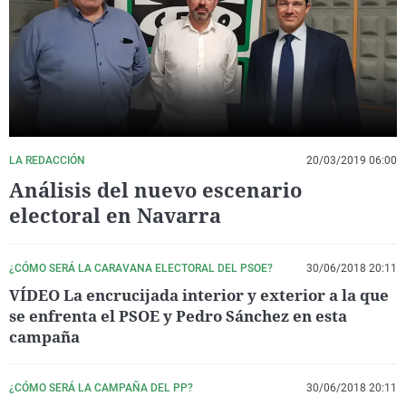
La rosa de los vientos
Caso
Extremadura
Virales
Gente viajera
Retornados
Galicia
Televisión
Como el perro y el gat
Equipo de investigaci
La Rioja
Elecciones
Operación Viuda Negr
Navarra
País Vasco
LA REDACCIÓN
20/03/2019 06:00
Análisis del nuevo escenario
electoral en Navarra
¿CÓMO SERÁ LA CARAVANA ELECTORAL DEL PSOE?
30/06/2018 20:11
VÍDEO La encrucijada interior y exterior a la que
se enfrenta el PSOE y Pedro Sánchez en esta
campaña
¿CÓMO SERÁ LA CAMPAÑA DEL PP?
30/06/2018 20:11