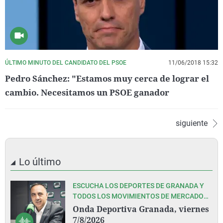
ÚLTIMO MINUTO DEL CANDIDATO DEL PSOE
11/06/2018 15:32
Pedro Sánchez: "Estamos muy cerca de lograr el
cambio. Necesitamos un PSOE ganador
siguiente
Lo último
ESCUCHA LOS DEPORTES DE GRANADA Y
TODOS LOS MOVIMIENTOS DE MERCADO
EN ESTA PRETEMPORADA DEL GRANADA
Onda Deportiva Granada, viernes
CF, CON PEDRO LARA Y TODO SU EQUIPO
7/8/2026