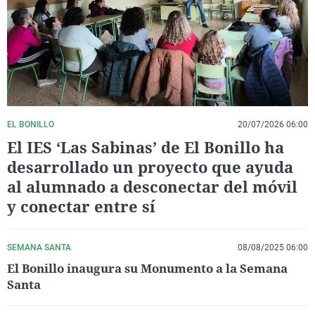
La rosa de los vientos
Caso
Extremadura
Virales
Gente viajera
Retornados
Galicia
Televisión
Como el perro y el gat
Equipo de investigaci
La Rioja
Elecciones
Operación Viuda Negr
Navarra
País Vasco
EL BONILLO
20/07/2026 06:00
El IES ‘Las Sabinas’ de El Bonillo ha
desarrollado un proyecto que ayuda
al alumnado a desconectar del móvil
y conectar entre sí
SEMANA SANTA
08/08/2025 06:00
El Bonillo inaugura su Monumento a la Semana
Santa